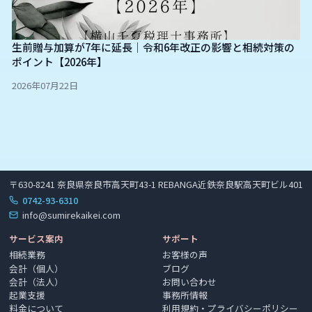
生前贈与加算が7年に延長｜令和6年改正の影響と相続対策の
ポイント【2026年】
2026年07月22日
〒630-8241 奈良県奈良市高天町43-1 REBANGA近鉄奈良駅高天町ビル401
0742-93-6310
info@sumirekaikei.com
サービス案内
サポート
相続業務
お客様の声
会計（個人）
ブログ
会計（法人）
お問い合わせ
起業支援
事務所情報
料金について
利用規約・プライバシーポリシー