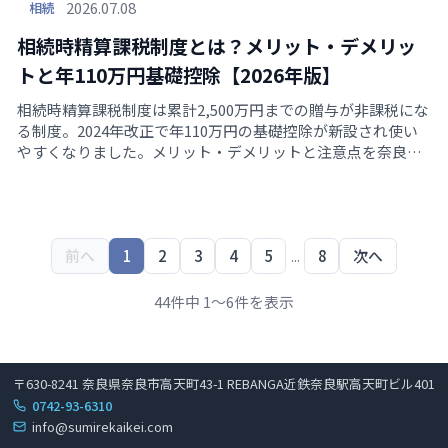
2026.07.08
相続
相続時精算課税制度とは？メリット・デメリッ
トと年110万円基礎控除【2026年版】
相続時精算課税制度は累計2,500万円までの贈与が非課税にな
る制度。2024年改正で年110万円の基礎控除が新設され使い
やすくなりました。メリット・デメリットと注意点を奈良の
横山千夏税理士事務所がわかりやすく解説します。
前へ
1
2
3
4
5
...
8
次へ
44
件中
1
〜
6
件を表示
〒630-8241 奈良県奈良市高天町43-1 REBANGA近鉄奈良駅高天町ビル401
0742-93-6310
info@sumirekaikei.com