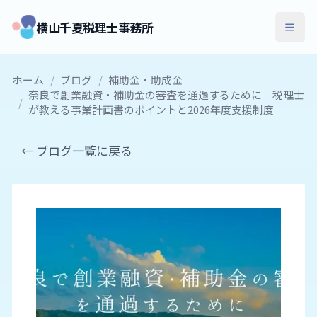
横山千夏税理士事務所
ホーム
/
ブログ
/
補助金・助成金
奈良で創業融資・補助金の審査を通過するために｜税理士
/
が教える事業計画書のポイントと2026年度支援制度
← ブログ一覧に戻る